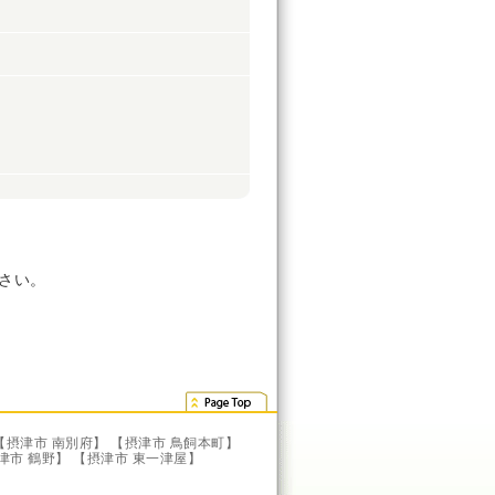
さい。
【摂津市 南別府】
【摂津市 鳥飼本町】
津市 鶴野】
【摂津市 東一津屋】