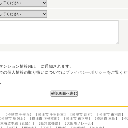
マンション情報NET」に通知されます。
プライバシーポリシー
」での個人情報の取り扱いについては
をご覧くだ
る
→
【摂津市 千里丘】
【摂津市 千里丘東】
【摂津市 別府】
【摂津市 東別府】
【摂津市 鳥飼上】
【摂津市 正雀本町】
【摂津市 東正雀】
【摂津市 三島】
【摂
Ｒ東海道本線（近畿）】
【阪急京都線】
【大阪モノレール】