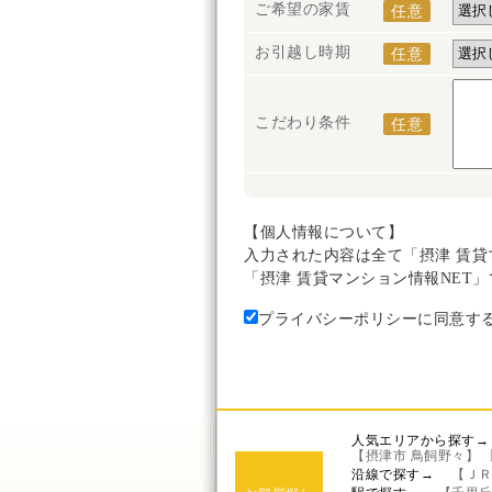
ご希望の家賃
任意
お引越し時期
任意
こだわり条件
任意
【個人情報について】
入力された内容は全て「摂津 賃貸
「摂津 賃貸マンション情報NET
プライバシーポリシーに同意す
人気エリアから探す
【摂津市 鳥飼野々】
沿線で探す→
【Ｊ