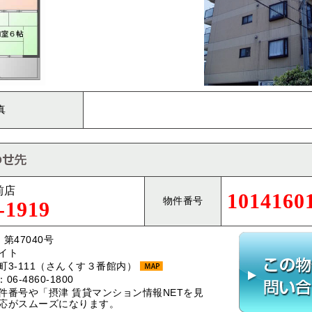
真
前店
1014160
物件番号
-1919
第47040号
イト
3-111（さんくす３番館内）
：06-4860-1800
件番号や「摂津 賃貸マンション情報NETを見
応がスムーズになります。