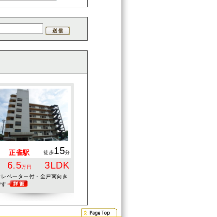
15
正雀駅
徒歩
分
6.5
3LDK
万円
エレベーター付・全戸南向き
です