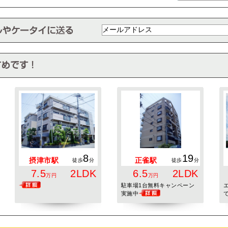
8
19
摂津市駅
正雀駅
徒歩
分
徒歩
分
7.5
2LDK
6.5
2LDK
万円
万円
駐車場1台無料キャンペーン
実施中