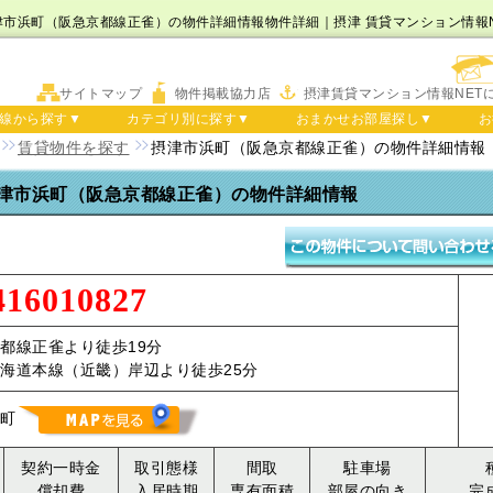
津市浜町（阪急京都線正雀）の物件詳細情報物件詳細｜摂津 賃貸マンション情報N
サイトマップ
物件掲載協力店
摂津賃貸マンション情報NET
線から探す▼
カテゴリ別に探す▼
おまかせお部屋探し▼
お
賃貸物件を探す
摂津市浜町（阪急京都線正雀）の物件詳細情報
津市浜町（阪急京都線正雀）の物件詳細情報
416010827
都線正雀より徒歩19分
海道本線（近畿）岸辺より徒歩25分
町
契約一時金
取引態様
間取
駐車場
償却費
入居時期
専有面積
部屋の向き
完