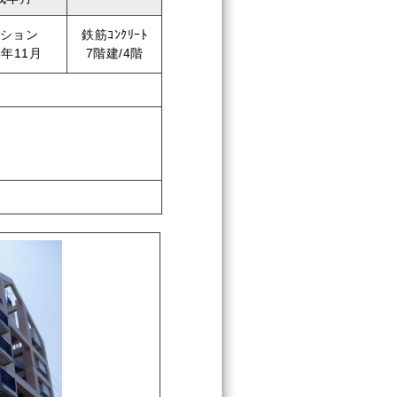
ション
鉄筋ｺﾝｸﾘｰﾄ
3年11月
7階建/4階