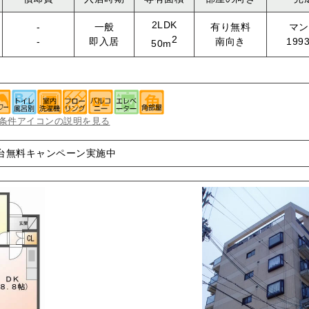
2LDK
-
一般
有り無料
マン
2
-
即入居
南向き
199
50m
条件アイコンの説明を見る
台無料キャンペーン実施中