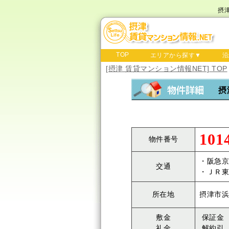
摂
TOP
エリアから探す▼
沿
[摂津 賃貸マンション情報NET] TOP
摂
101
物件番号
・阪急京
交通
・ＪＲ東
所在地
摂津市浜
敷金
保証金
礼金
解約引