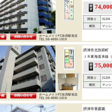
74,00
間取り
3LDK
種別
マンシ
ホームメイトFC吹田駅前店
TEL.06-4860-1919
摂津市北別府町
ＪＲ東海道本線
75,00
間取り
2LDK
種別
マンシ
ホームメイトFC吹田駅前店
TEL.06-4860-1919
摂津市香露園