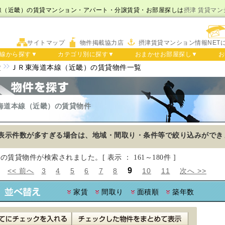
線（近畿）の賃貸マンション・アパート・分譲賃貸・お部屋探しは
摂津 賃貸マン
サイトマップ
物件掲載協力店
摂津賃貸マンション情報NET
線から探す▼
カテゴリ別に探す▼
おまかせお部屋探し▼
お
P
ＪＲ東海道本線（近畿）の賃貸物件一覧
海道本線（近畿）の賃貸物件
表示件数が多すぎる場合は、地域・間取り・条件等で絞り込みができ
件
の賃貸物件が検索されました。[ 表示 ： 161～180件 ]
9
:
<< 前へ
3
4
5
6
7
8
10
11
次へ >>
家賃
間取り
面積順
築年数