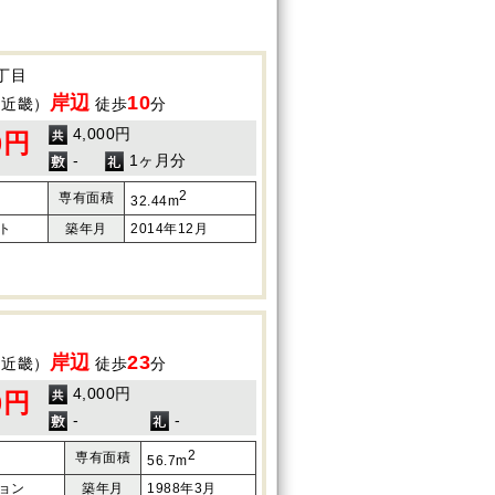
丁目
岸辺
10
（近畿）
徒歩
分
4,000円
0円
-
1ヶ月分
2
専有面積
32.44m
ト
築年月
2014年12月
岸辺
23
（近畿）
徒歩
分
4,000円
0円
-
-
2
専有面積
56.7m
ョン
築年月
1988年3月