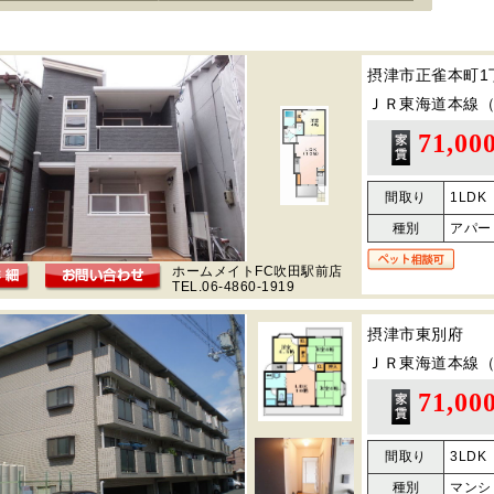
摂津市正雀本町1
ＪＲ東海道本線
71,00
間取り
1LDK
種別
アパー
ホームメイトFC吹田駅前店
TEL.06-4860-1919
摂津市東別府
ＪＲ東海道本線
71,00
間取り
3LDK
種別
マンシ