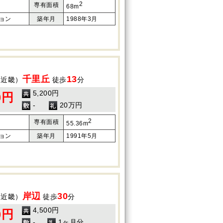
2
専有面積
68m
ョン
築年月
1988年3月
千里丘
13
（近畿）
徒歩
分
5,200円
0円
-
20万円
2
専有面積
55.36m
ョン
築年月
1991年5月
岸辺
30
（近畿）
徒歩
分
4,500円
0円
-
1ヶ月分