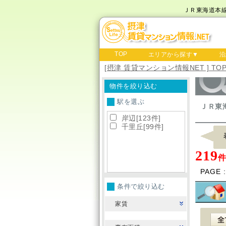
ＪＲ東海道本
TOP
エリアから探す▼
沿
[摂津 賃貸マンション情報NET ] TO
物件を絞り込む
駅を選ぶ
ＪＲ東
岸辺[123件]
千里丘[99件]
219
PAGE 
条件で絞り込む
家賃